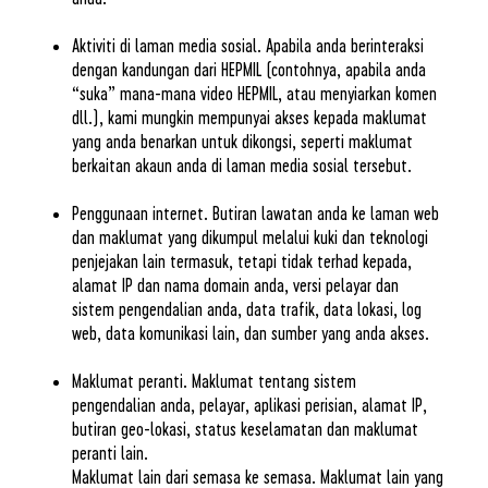
Aktiviti di laman media sosial. Apabila anda berinteraksi
dengan kandungan dari HEPMIL (contohnya, apabila anda
“suka” mana-mana video HEPMIL, atau menyiarkan komen
dll.), kami mungkin mempunyai akses kepada maklumat
yang anda benarkan untuk dikongsi, seperti maklumat
berkaitan akaun anda di laman media sosial tersebut.
Penggunaan internet. Butiran lawatan anda ke laman web
dan maklumat yang dikumpul melalui kuki dan teknologi
penjejakan lain termasuk, tetapi tidak terhad kepada,
alamat IP dan nama domain anda, versi pelayar dan
sistem pengendalian anda, data trafik, data lokasi, log
web, data komunikasi lain, dan sumber yang anda akses.
Maklumat peranti. Maklumat tentang sistem
pengendalian anda, pelayar, aplikasi perisian, alamat IP,
butiran geo-lokasi, status keselamatan dan maklumat
peranti lain.
Maklumat lain dari semasa ke semasa. Maklumat lain yang