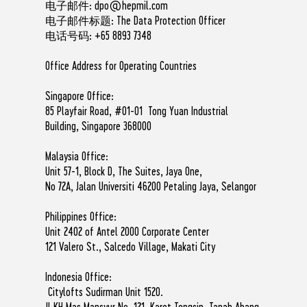
电子邮件:
dpo@hepmil.com
电子邮件标题: The Data Protection Officer
电话号码: +65 8893 7348
Office Address for Operating Countries
Singapore Office:
85 Playfair Road, #01-01 Tong Yuan Industrial
Building, Singapore 368000
Malaysia Office:
Unit 57-1, Block D, The Suites, Jaya One,
No 72A, Jalan Universiti 46200 Petaling Jaya, Selangor
Philippines Office:
Unit 2402 of Antel 2000 Corporate Center
121 Valero St., Salcedo Village, Makati City
Indonesia Office:
Citylofts Sudirman Unit 1520.
Jl KH Mas Mansyur No. 121, Karet Tengsin, Tanah Abang,