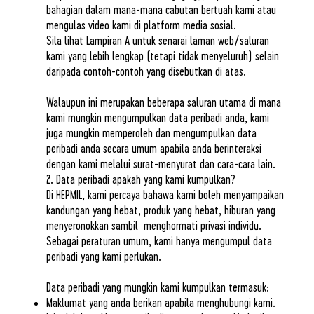
bahagian dalam mana-mana cabutan bertuah kami atau
mengulas video kami di platform media sosial.
Sila lihat Lampiran A untuk senarai laman web/saluran
kami yang lebih lengkap (tetapi tidak menyeluruh) selain
daripada contoh-contoh yang disebutkan di atas.
Walaupun ini merupakan beberapa saluran utama di mana
kami mungkin mengumpulkan data peribadi anda, kami
juga mungkin memperoleh dan mengumpulkan data
peribadi anda secara umum apabila anda berinteraksi
dengan kami melalui surat-menyurat dan cara-cara lain.
2. Data peribadi apakah yang kami kumpulkan?
Di HEPMIL, kami percaya bahawa kami boleh menyampaikan
kandungan yang hebat, produk yang hebat, hiburan yang
menyeronokkan sambil menghormati privasi individu.
Sebagai peraturan umum, kami hanya mengumpul data
peribadi yang kami perlukan.
Data peribadi yang mungkin kami kumpulkan termasuk:
Maklumat yang anda berikan apabila menghubungi kami.