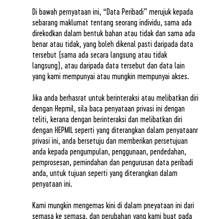
Di bawah pernyataan ini, “Data Peribadi” merujuk kepada
sebarang maklumat tentang seorang individu, sama ada
direkodkan dalam bentuk bahan atau tidak dan sama ada
benar atau tidak, yang boleh dikenal pasti daripada data
tersebut (sama ada secara langsung atau tidak
langsung), atau daripada data tersebut dan data lain
yang kami mempunyai atau mungkin mempunyai akses.
Jika anda berhasrat untuk berinteraksi atau melibatkan diri
dengan Hepmil, sila baca penyataan privasi ini dengan
teliti, kerana dengan berinteraksi dan melibatkan diri
dengan HEPMIL seperti yang diterangkan dalam penyataanr
privasi ini, anda bersetuju dan memberikan persetujuan
anda kepada pengumpulan, penggunaan, pendedahan,
pemprosesan, pemindahan dan pengurusan data peribadi
anda, untuk tujuan seperti yang diterangkan dalam
penyataan ini.
Kami mungkin mengemas kini di dalam pneyataan ini dari
semasa ke semasa, dan perubahan yang kami buat pada