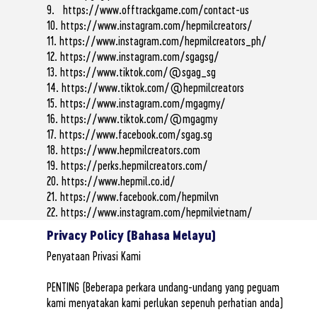
9.
https://www.offtrackgame.com/contact-us
10.
https://www.instagram.com/hepmilcreators/
11.
https://www.instagram.com/hepmilcreators_ph/
12.
https://www.instagram.com/sgagsg/
13.
https://www.tiktok.com/@sgag_sg
14.
https://www.tiktok.com/@hepmilcreators
15.
https://www.instagram.com/mgagmy/
16.
https://www.tiktok.com/@mgagmy
17.
https://www.facebook.com/sgag.sg
18.
https://www.hepmilcreators.com
19.
https://perks.hepmilcreators.com/
20.
https://www.hepmil.co.id/
21.
https://www.facebook.com/hepmilvn
22.
https://www.instagram.com/hepmilvietnam/
Privacy Policy (Bahasa Melayu)
Penyataan Privasi Kami
PENTING (Beberapa perkara undang-undang yang peguam
kami menyatakan kami perlukan sepenuh perhatian anda)