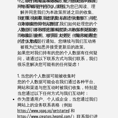
之前仔细阅读本隐私政策。您依据本政策
中，我们可能需要收集、使用或处理与我们
与 HEPMIL 进行互动，即视为您已阅读、理
网络互动用户的个人信息。
解并同意我们为本政策所述之目的收集、
使用、披露、处理及（在适用情形下）跨
我们重视并尊重您的隐私和个人数据，并已
境传输您的个人数据。
在本政策中详细说明了我们如何处理您的个
我们可能不时更新本政策，并在本页面发
人数据。本政策主要规范为本政策所述目的
布最新版本。对于重大变更，我们将通过
而收集、使用、披露、处理、传输和处理您
适当方式另行通知。您继续与我们互动将
的个人数据。
被视为已知悉并接受更新后的政策。
如果您对我们持有的您的个人数据有任何疑
问，请通过以下联系方式与我们联系，我们
很乐意解决您可能有的任何疑虑！
1. 当您的个人数据可能被收集时
您的个人数据可能会在我们通过各种平台、
网站和渠道与您互动时被我们收集，特别是
当您通过以下任何方式与我们互动时：
作为普通用户、个人或企业，当您通过我们
网站上的业务联系表格（例如
https://www.sgag.sg/getstarted
和
https://www.creators.hepmil.com/
）联系我们进