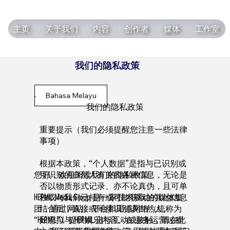
主页
关于我们
内容
创作者
媒体
工作室
我们的隐私政策
Bahasa Melayu
我们的隐私政策
重要提示（我们必须提醒您注意一些法律
事项）
根据本政策，“个人数据”是指与已识别或
可识别的自然人有关的各种信息，无论是
您好，欢迎阅读我们的隐私政策。
否以物质形式记录、亦不论真伪，且可单
独或与我们已持有或可能获取的其他信息
HEPMIL Media Group 是一家技术驱动的媒体集
结合后，直接或间接识别该自然人。
团，通过网站、平台和渠道网络（统称为
如您拟与 HEPMIL 进行互动或接触，请在此
“HEPMIL”）提供娱乐内容。在业务运营过程