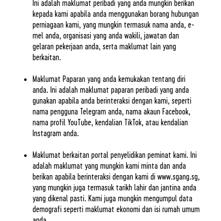
Ini adalah maklumat peribadi yang anda mungkin berikan
kepada kami apabila anda menggunakan borang hubungan
perniagaan kami, yang mungkin termasuk nama anda, e-
mel anda, organisasi yang anda wakili, jawatan dan
gelaran pekerjaan anda, serta maklumat lain yang
berkaitan.
Maklumat Paparan yang anda kemukakan tentang diri
anda. Ini adalah maklumat paparan peribadi yang anda
gunakan apabila anda berinteraksi dengan kami, seperti
nama pengguna Telegram anda, nama akaun Facebook,
nama profil YouTube, kendalian TikTok, atau kendalian
Instagram anda.
Maklumat berkaitan portal penyelidikan peminat kami. Ini
adalah maklumat yang mungkin kami minta dan anda
berikan apabila berinteraksi dengan kami di
www.sgang.sg
,
yang mungkin juga termasuk tarikh lahir dan jantina anda
yang dikenal pasti. Kami juga mungkin mengumpul data
demografi seperti maklumat ekonomi dan isi rumah umum
anda.