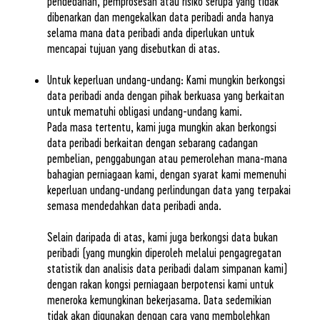
pendedahan, pemprosesan atau risiko serupa yang tidak
dibenarkan dan mengekalkan data peribadi anda hanya
selama mana data peribadi anda diperlukan untuk
mencapai tujuan yang disebutkan di atas.
Untuk keperluan undang-undang: Kami mungkin berkongsi
data peribadi anda dengan pihak berkuasa yang berkaitan
untuk mematuhi obligasi undang-undang kami.
Pada masa tertentu, kami juga mungkin akan berkongsi
data peribadi berkaitan dengan sebarang cadangan
pembelian, penggabungan atau pemerolehan mana-mana
bahagian perniagaan kami, dengan syarat kami memenuhi
keperluan undang-undang perlindungan data yang terpakai
semasa mendedahkan data peribadi anda.
Selain daripada di atas, kami juga berkongsi data bukan
peribadi (yang mungkin diperoleh melalui pengagregatan
statistik dan analisis data peribadi dalam simpanan kami)
dengan rakan kongsi perniagaan berpotensi kami untuk
meneroka kemungkinan bekerjasama. Data sedemikian
tidak akan digunakan dengan cara yang membolehkan