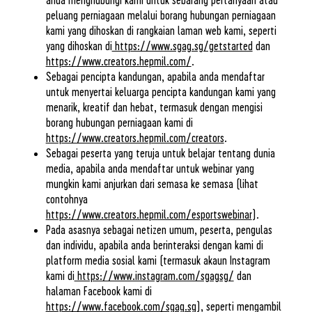
peluang perniagaan melalui borang hubungan perniagaan
kami yang dihoskan di rangkaian laman web kami, seperti
yang dihoskan di
https://www.sgag.sg/getstarted
dan
https://www.creators.hepmil.com/
.
Sebagai pencipta kandungan, apabila anda mendaftar
untuk menyertai keluarga pencipta kandungan kami yang
menarik, kreatif dan hebat, termasuk dengan mengisi
borang hubungan perniagaan kami di
https://www.creators.hepmil.com/creators
.
Sebagai peserta yang teruja untuk belajar tentang dunia
media, apabila anda mendaftar untuk webinar yang
mungkin kami anjurkan dari semasa ke semasa (lihat
contohnya
https://www.creators.hepmil.com/esportswebinar
).
Pada asasnya sebagai netizen umum, peserta, pengulas
dan individu, apabila anda berinteraksi dengan kami di
platform media sosial kami (termasuk akaun Instagram
kami di
https://www.instagram.com/sgagsg/
dan
halaman Facebook kami di
https://www.facebook.com/sgag.sg
), seperti mengambil