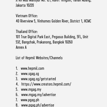
Jakarta 10220
Vietnam Office:
40 Riverview 5, Vinhomes Golden River, District 1, HCMC
Thailand Office:
101 True Digital Park East, Pegasus Building, 5FL, Unit
532, Bangchak, Prakanong, Bangkok 10260
Annex A
List of Hepmil Websites/Channels
1.
www.hepmil.com
2.
www.sgag.sg
3.
www.sgag.sg/getstarted
4.
https://www.creators.hepmil.com/
5.
www.mgag.my
6.
www.mgag.my/advertise
7.
www.pgag.ph
8.
www.pgag.ph/advertise