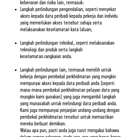
kebenaran dan risiko lain, termasuk:
Langkah perlindungan pengendalian, seperti menyekat
akses kepada data peribadi kepada pekerja dan individu
yang memerlukan akses tersebut sahaja serta
melaksanakan keselamatan kata laluan;
Langkah perlindungan teknikal, seperti melaksanakan
teknologi dan produk serta langkah
keselamatan.rangkaian anda.
Langkah perlindungan lain, termasuk memilih untuk
bekerja dengan pembekal perkhidmatan yang mungkin
mempunyai akses kepada data peribadi anda (seperti
mana-mana pembekal perkhidmatan pelayan data yang
mungkin kami gunakan) yang juga mengambil langkah
yang munasabah untuk melindungi data peribadi anda.
Kami juga mempunyai perjanjian undang-undang dengan
pembekal perkhidmatan tersebut untuk memastikan
mereka berbuat demikian.
Walau apa pun, pasti anda juga turut mengakui bahawa
dalam zaman sekarang, tiada apa-apa yang benar-benar