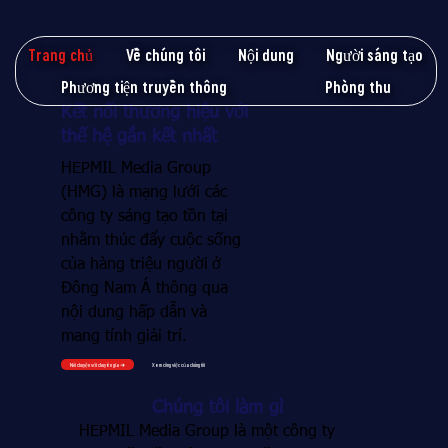
Trang chủ
Về chúng tôi
Nội dung
Người sáng tạo
Phương tiện truyền thông
Phòng thu
Kết nối thương hiệu với
thế hệ gắn kết nhất
HEPMIL Media Group
(HMG) là mạng lưới các
công ty sáng tạo tồn tại
nhằm thúc đẩy cuộc sống
của hàng triệu người
ở
Đông Nam Á thông qua
nội dung hấp dẫn và
mang tính giải trí.
Nói chuyện với chuyên gia ➜
Xem công việc của chúng tôi
Chúng tôi làm gì
HEPMIL Media Group là một công ty