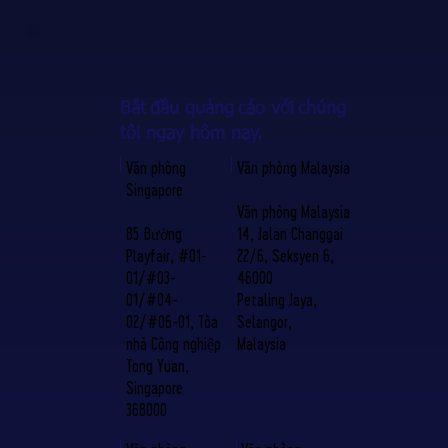
Bắt
đầu quảng
cáo với
chúng
tôi ngay hôm nay.
Văn phòng Malaysia
Văn phòng
Singapore
Văn phòng Malaysia
14, Jalan Changgai
85 Đường
22/6, Seksyen 6,
Playfair, #01-
46000
01/#03-
Petaling Jaya,
01/#04-
Selangor,
02/#06-01, Tòa
Malaysia
nhà Công nghiệp
Tong Yuan,
Singapore
368000