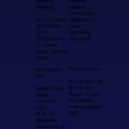
Văn phòng
Văn phòng
Indonesia
Philippines
Pintar Campus,
Jl Hang Lekir I,
Căn 2402 tại Antel
Gelora,
2000 Corporate
Tanah Abang,
Center
Jakarta 10270
121 Đường Valero
St., Salcedo
Village, Thành phố
Makati
Văn phòng Thái Lan
Văn phòng Việt
Nam
101 True Digital Park
East, Tòa nhà
WeWork Vietnam
Pegasus, 5FL, Unit
Limited
532, Bangchak,
Lim Tower 3,
Prakanong, Bangkok
Office
10260
03-136, 29A
Nguyễn Đình
Chiểu, Phường Đa