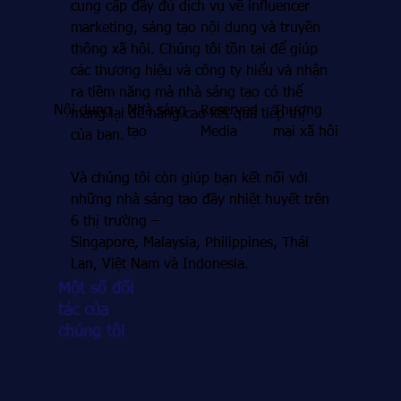
cung cấp đầy đủ dịch vụ về influencer
marketing, sáng tạo nội dung và truyền
thông xã hội. Chúng tôi tồn tại để giúp
các thương hiệu và công ty hiểu và nhận
ra tiềm năng mà nhà sáng tạo có thể
Thương
Nội dung
Nhà sáng
Reserved
mang lại để nâng cao kết quả tiếp thị
mại xã hội
tạo
Media
của bạn.
Và chúng tôi còn giúp bạn kết nối với
những nhà sáng tạo đầy nhiệt huyết trên
6 thị trường –
Singapore, Malaysia, Philippines, Thái
Lan, Việt Nam và Indonesia.
Một số đối
tác của
chúng tôi